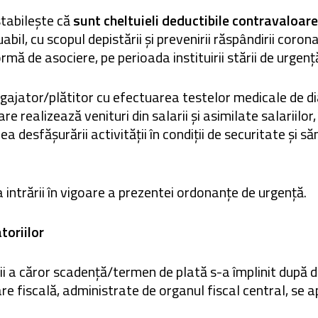
tabilește că
sunt cheltuieli deductibile contravaloar
bil, cu scopul depistării și prevenirii răspândirii cor
ormă de asociere, pe perioada instituirii stării de urgență
gajator/plătitor cu efectuarea testelor medicale de di
e realizează venituri din salarii și asimilate salariilor, 
esfășurării activității în condiții de securitate și săn
intrării în vigoare a prezentei ordonanțe de urgență.
toriilor
rii a căror scadență/termen de plată s-a împlinit după da
tare fiscală, administrate de organul fiscal central, se