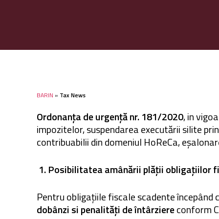
BARIN
»
Tax News
Ordonanța de urgență nr. 181/2020
, in vigo
impozitelor, suspendarea executării silite pr
contribuabilii din domeniul HoReCa, eșalonare
Hit enter to search or ESC to close
1.
Posibilitatea amânării plății obligațiilor 
Pentru obligațiile fiscale scadente începând 
dobânzi si penalități de întârziere
conform Co