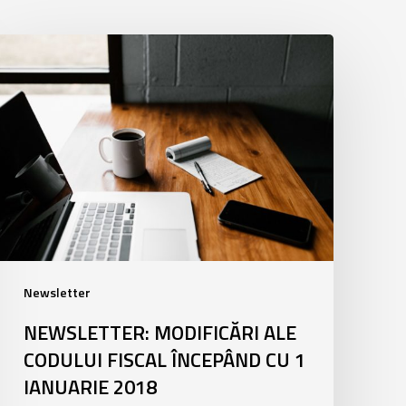
Newsletter:
Modificări
ale
Codului
Fiscal
începând
cu
1
ianuarie
2018
Newsletter
NEWSLETTER: MODIFICĂRI ALE
CODULUI FISCAL ÎNCEPÂND CU 1
IANUARIE 2018