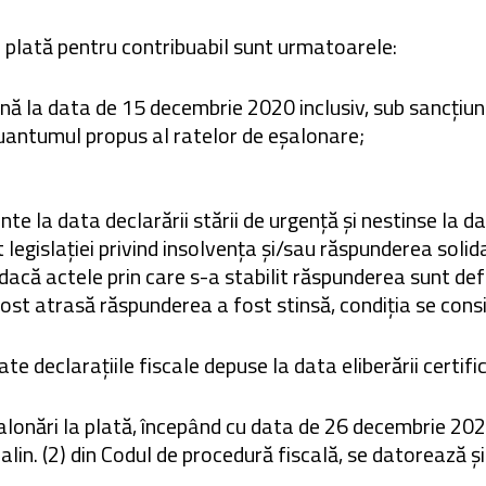
a plată pentru contribuabil sunt urmatoarele:
ână la data de 15 decembrie 2020 inclusiv, sub sancțiun
uantumul propus al ratelor de eșalonare;
ante la data declarării stării de urgență și nestinse la da
it legislației privind insolvența și/sau răspunderea solid
dacă actele prin care s-a stabilit răspunderea sunt defi
fost atrasă răspunderea a fost stinsă, condiția se consi
e declarațiile fiscale depuse la data eliberării certific
onări la plată, începând cu data de 26 decembrie 2020,
 alin. (2) din Codul de procedură fiscală, se datorează ș