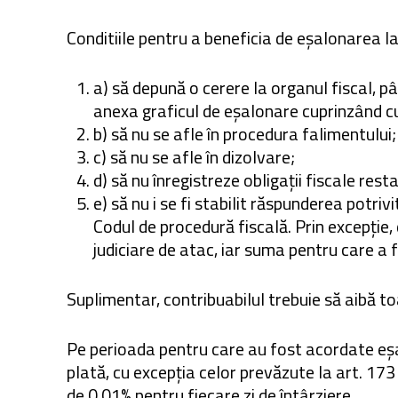
Conditiile pentru a beneficia de eșalonarea l
a) să depună o cerere la organul fiscal, p
anexa graficul de eșalonare cuprinzând c
b) să nu se afle în procedura falimentului;
c) să nu se afle în dizolvare;
d) să nu înregistreze obligații fiscale rest
e) să nu i se fi stabilit răspunderea potriv
Codul de procedură fiscală. Prin excepție, 
judiciare de atac, iar suma pentru care a 
Suplimentar, contribuabilul trebuie să aibă toat
Pe perioada pentru care au fost acordate eșal
plată, cu excepția celor prevăzute la art. 173
de 0,01% pentru fiecare zi de întârziere.