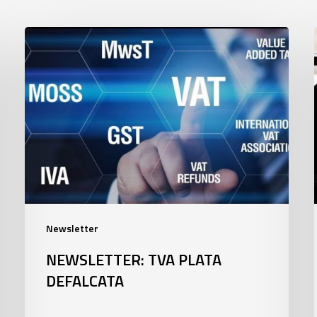
Newsletter:
TVA
plata
defalcata
Newsletter
NEWSLETTER: TVA PLATA
DEFALCATA