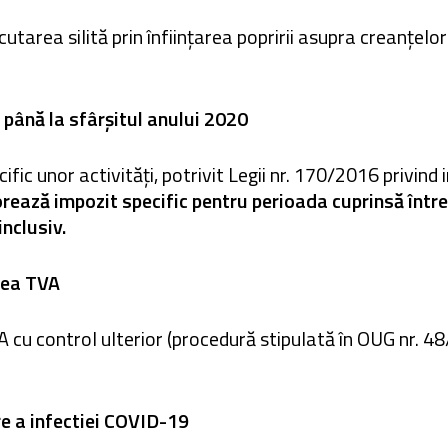
tarea silită prin înființarea popririi asupra creanțel
c până la sfârșitul anului 2020
cific unor activități, potrivit Legii nr. 170/2016 privind 
ează impozit specific pentru perioada cuprinsă între 
nclusiv.
rea TVA
cu control ulterior (procedură stipulată în OUG nr. 4
re a infectiei COVID-19