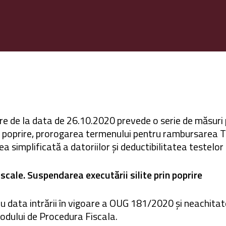
are de la data de 26.10.2020 prevede o serie de măsuri 
in poprire, prorogarea termenului pentru rambursarea T
a simplificată a datoriilor și deductibilitatea testelo
fiscale. Suspendarea executării silite prin poprire
cu data intrării în vigoare a OUG 181/2020 și neachita
dului de Procedura Fiscala.